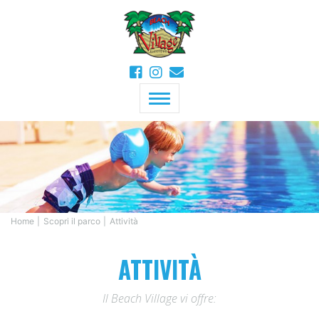
MENU
Home
Scopri il parco
Attività
ATTIVITÀ
Il Beach Village vi offre: